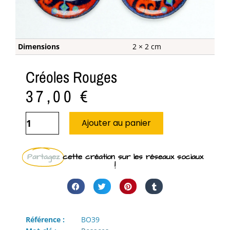
Dimensions
2 × 2 cm
Créoles Rouges
37,00
€
Ajouter au panier
Partagez
cette création sur les réseaux sociaux
!
Référence :
BO39