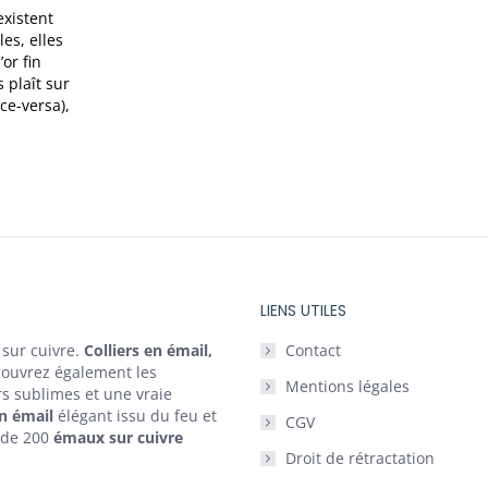
existent
es, elles
’or fin
s plaît sur
ce-versa),
LIENS UTILES
 sur cuivre.
Colliers en émail,
Contact
couvrez également les
Mentions légales
s sublimes et une vraie
n émail
élégant issu du feu et
CGV
s de 200
émaux sur cuivre
Droit de rétractation