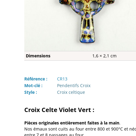
Dimensions
1,6 × 2,1 cm
Référence :
CR13
Mot-clé :
Pendentifs Croix
Style :
Croix celtique
Croix Celte Violet Vert :
Pièces originales entièrement faites à la main
.
Nos émaux sont cuits au four entre 800 et 900°C et né
entre 7 et 8 passages au four.