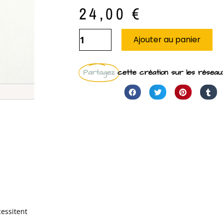
24,00
€
Ajouter au panier
Partagez
cette création sur les réseaux
cessitent