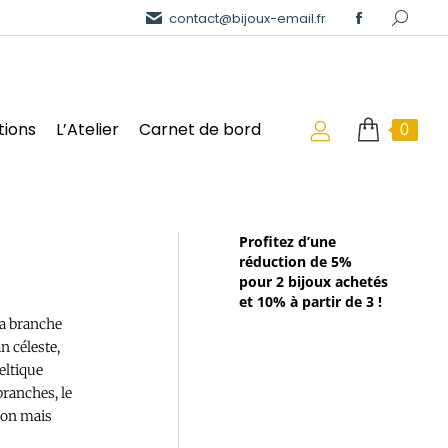
contact@bijoux-email.fr
tions
L’Atelier
Carnet de bord
0
Profitez d’une
réduction de 5%
pour 2 bijoux achetés
et 10% à partir de 3 !
la branche
an céleste,
celtique
branches, le
ion mais