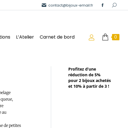
contact@bijoux-email.fr
tions
L’Atelier
Carnet de bord
0
Profitez d’une
réduction de 5%
pour 2 bijoux achetés
et 10% à partir de 3 !
pelage
a queue,
re
e au
e de petites