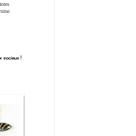
ointes
rmine.
 sociaux !