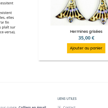
cessitent
existent
es, elles
’or fin
s plaît sur
Hermines grisées
ce-versa),
35,00
€
Ajouter au panier
LIENS UTILES
 sur cuivre.
Colliers en émail,
Contact