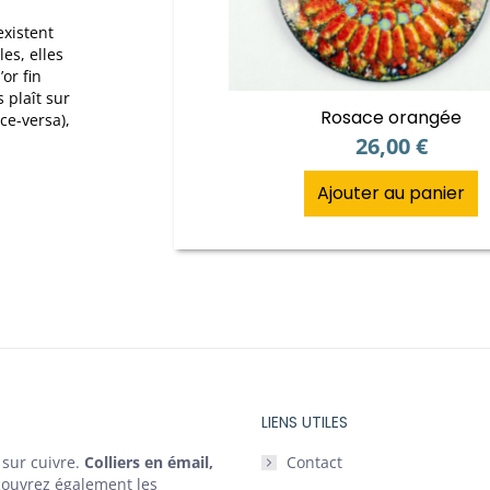
existent
es, elles
’or fin
s plaît sur
Rosace orangée
ce-versa),
26,00
€
Ajouter au panier
LIENS UTILES
 sur cuivre.
Colliers en émail,
Contact
couvrez également les