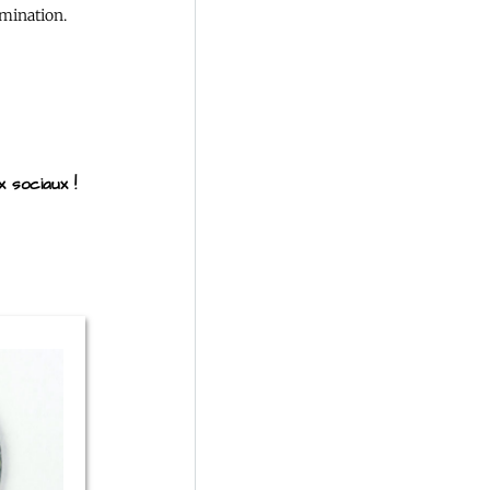
umination.
 sociaux !