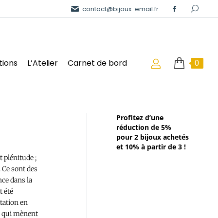
contact@bijoux-email.fr
tions
L’Atelier
Carnet de bord
0
Profitez d’une
réduction de 5%
pour 2 bijoux achetés
et 10% à partir de 3 !
 plénitude ;
. Ce sont des
nce dans la
t été
tation en
s qui mènent